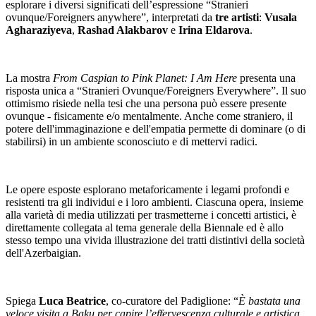
esplorare i diversi significati dell’espressione “Stranieri
ovunque/Foreigners anywhere”, interpretati da
tre artisti
:
Vusala
Agharaziyeva
,
Rashad Alakbarov
e
Irina Eldarova
.
La mostra
From Caspian to Pink Planet: I Am Here
presenta una
risposta unica a “Stranieri Ovunque/Foreigners Everywhere”. Il suo
ottimismo risiede nella tesi che una persona può essere presente
ovunque - fisicamente e/o mentalmente. Anche come straniero, il
potere dell'immaginazione e dell'empatia permette di dominare (o di
stabilirsi) in un ambiente sconosciuto e di mettervi radici.
Le opere esposte esplorano metaforicamente i legami profondi e
resistenti tra gli individui e i loro ambienti. Ciascuna opera, insieme
alla varietà di media utilizzati per trasmetterne i concetti artistici, è
direttamente collegata al tema generale della Biennale ed è allo
stesso tempo una vivida illustrazione dei tratti distintivi della società
dell'Azerbaigian.
Spiega
Luca Beatrice
, co-curatore del Padiglione: “
È bastata una
veloce visita a Baku per capire l’effervescenza culturale e artistica