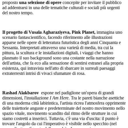
proposto
una selezione di opere
concepite per invitare il pubblico
ad addentrarsi in una delle tematiche culturali e sociali più urgenti
del nostro tempo.
Il progetto di Vusala Agharaziyeva, Pink Planet,
immagina uno
scenario fantascientifico, facendo riferimento alle illustrazioni
apparse nelle opere di letteratura futuristica degli anni Cinquanta e
Sessanta. Interpretati attraverso una varietà di media, tra cui la
pittura, la scultura e le installazioni digitali, i viaggi che hanno
plasmato il suo background sono una costante nella narrazione
dell'artista, che fa eco alla sensazione di sentirsi estranei alla propria
esistenza, qui intravista nell'atto di sbarcare in surreali paesaggi
extraterrestri intrisi di vivaci sfumature di rosa.
Rashad Alakbarov
espone nel padiglione un'opera di grandi
dimensioni, l'installazione
I Am Here
. Tra le pareti bianche asettiche
di una moderna città labirintica, l'artista ricrea l'atmosfera opprimente
delle traiettorie anguste e predeterminate del nostro movimento nello
spazio vitale, movimento scandito dal ritmo delle strutture in cui
siamo costretti a inserirci. Tuttavia, c'è una via d'uscita: il punto è
trovare l'angolo da cui l'imperativo è visibile nello specchio (nel