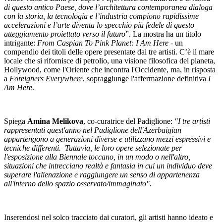
di questo antico Paese, dove l’architettura contemporanea dialoga
con la storia, la tecnologia e l’industria compiono rapidissime
accelerazioni e l’arte diventa lo specchio più fedele di questo
atteggiamento proiettato verso il futuro
”. La mostra ha un titolo
intrigante:
From Caspian To Pink Planet: I Am Here
- un
compendio dei titoli delle opere presentate dai tre artisti. C’è il mare
locale che si rifornisce di petrolio, una visione filosofica del pianeta,
Hollywood, come l'Oriente che incontra l'Occidente, ma, in risposta
a
Foreigners Everywhere
, sopraggiunge l'affermazione definitiva
I
Am Here
.
Spiega
Amina Melikova
, co-curatrice del Padiglione:
"I tre artisti
rappresentati quest'anno nel Padiglione dell'Azerbaigian
appartengono a generazioni diverse e utilizzano mezzi espressivi e
tecniche differenti. Tuttavia, le loro opere selezionate per
l'esposizione alla Biennale toccano, in un modo o nell'altro,
situazioni che intrecciano realtà e fantasia in cui un individuo deve
superare l'alienazione e raggiungere un senso di appartenenza
all'interno dello spazio osservato/immaginato".
Inserendosi nel solco tracciato dai curatori, gli artisti hanno ideato e