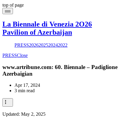
top of page
La Biennale di Venezia 2O26
Pavilion of Azerbaijan
PRESS
2026
2025
2024
2022
PRESS
Close
www.artribune.com: 60. Biennale – Padiglione
Azerbaigian
Apr 17, 2024
3 min read
Updated:
May 2, 2025