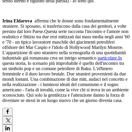
senso diretto e figurato della parola) -
Io sono qui
.
Irina Eldarova
afferma che le donne sono fondamentalmente
straniere. Si sposano, si trasferiscono dalla casa dei genitori, a volte
persino dal loro Paese.Questa serie racconta l'incontro e l'amore non
realistico e fittizio tra due eroi mitizzati dai mass media negli anni '60
e '70 - un tipico lavoratore maschile dei giacimenti petroliferi
offshore del Mar Caspio e l'idolo di Hollywood Marilyn Monroe.
L'apparizione di uno straniero nella scenografia di una quotidianità
industriale già romanzata crea un intrigo semantico
particolare.In
questa storia, lo scenario più improbabile è quello dell'incontro tra
un simbolo pop e un comune petroliere di Baku. L'effimero
femminile e il duro lavoro brutale. Due stranieri provenienti da due
mondi lontani. Una combinazione di due miti, audaci nel concetto e
nella realizzazione - i luminosi ideali del comunismo e il sogno
americano - l'aria di irrealtà, come la vive chi si trova in un ambiente
sconosciuto. Qui solo la gentilezza e l'attenzione danno la forza di
diventare se stessi in un luogo nuovo che un giorno diventa casa.