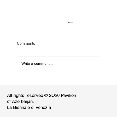
Comments
Write a comment...
www.artasiapacific.com: Guide to the
60th Venice Biennale: National Pavilions
and Collateral Exhibitions
All rights reserved © 2O26 Pavilion
of Azerbaijan.
La Biennale di Venezia