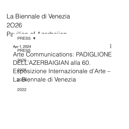
La Biennale di Venezia
2O26
Pavilion of Azerbaijan
PRESS
Apr 1, 2024
PRESS
Arte Communications: PADIGLIONE
2026
DELL’AZERBAIGIAN alla 60.
Esposizione Internazionale d’Arte –
2025
La Biennale di Venezia
2024
2022