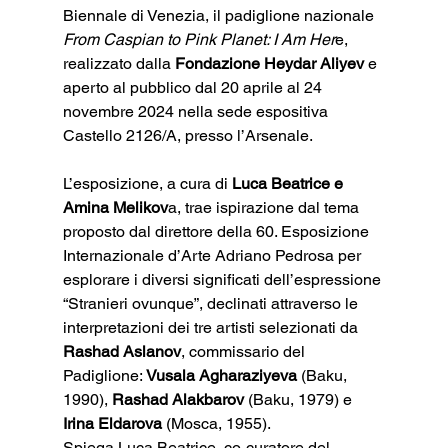
Biennale di Venezia, il padiglione nazionale
From Caspian to Pink Planet: I Am Her
e, 
realizzato dalla 
Fondazione Heydar Aliyev
 e 
aperto al pubblico dal 20 aprile al 24 
novembre 2024 nella sede espositiva 
Castello 2126/A, presso l’Arsenale. 
L’esposizione, a cura di
 Luca Beatrice e 
Amina Melikov
a, trae ispirazione dal tema 
proposto dal direttore della 60. Esposizione 
Internazionale d’Arte Adriano Pedrosa per 
esplorare i diversi significati dell’espressione 
“Stranieri ovunque”, declinati attraverso le 
interpretazioni dei tre artisti selezionati da 
Rashad Aslanov
, commissario del 
Padiglione: 
Vusala Agharaziyeva
 (Baku, 
1990), 
Rashad Alakbarov
 (Baku, 1979) e 
Irina Eldarova
 (Mosca, 1955).
Spiega Luca Beatrice, co-curatore del 